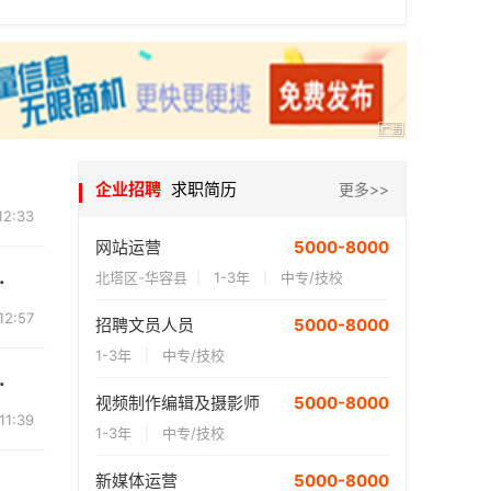
企业招聘
求职简历
更多>>
12:33
网站运营
5000-8000
化，幻奇探店，幻...
北塔区-华容县
1-3年
中专/技校
|
|
12:57
招聘文员人员
5000-8000
1-3年
中专/技校
|
本地商家资讯、 ...
视频制作编辑及摄影师
5000-8000
11:39
1-3年
中专/技校
|
新媒体运营
5000-8000