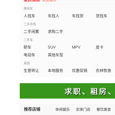
顺风车
人找车
车找人
车找货
货找车
二手市场
二手闲置
求购二手
二手车
轿车
SUV
MPV
皮卡
电动车
其他车型
其他
生意转让
本地服务
优惠促销
农林牧渔
推荐店铺
休闲娱乐
实体门店
餐饮美食