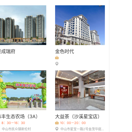
景成瑞府
金色时代
伟丰生态农场（3A）
大益茶（沙溪星宝店）
8：30－16：30
10：00－20：00
中山市民众镇新伦村
中山市星宝一路2号金茂华庭5卡大益茶