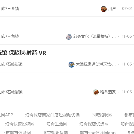
山市/三乡镇
用户
· 07-01 
山市/三角镇
幻奇文化（流量扶持）...
· 11-05 
馆·保龄球·射箭·VR
山市/石岐街道
大渔玩家运动潮玩馆·...
· 11-05 
山市/石岐街道
稻香酒家
· 11-05 
网APP
幻奇探店商家门店短视频优选
同城招聘网
都市
幻奇快速投稿网
幻奇生活网
幻奇探店优选网
幻奇探
北市都市体验网
北京朝阳优选
都市spa体验网app
5点