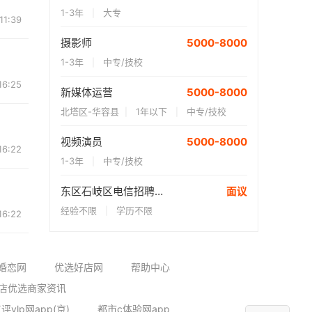
1-3年
大专
|
11:39
摄影师
5000-8000
1-3年
中专/技校
|
16:25
新媒体运营
5000-8000
北塔区-华容县
1年以下
中专/技校
|
|
视频演员
5000-8000
16:22
1-3年
中专/技校
|
东区石岐区电信招聘装维工程师
面议
经验不限
学历不限
|
16:22
婚恋网
优选好店网
帮助中心
店优选商家资讯
评vlp网app(京)
都市c体验网app