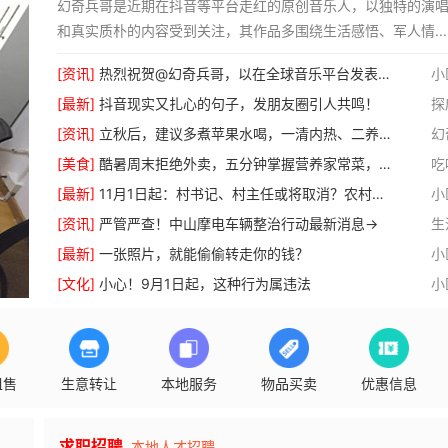
幻奇兵哥‌是近期在抖音等平台走红的原创音乐人，以独特的演
和真实质朴的内容受到关注，其作品多围绕生活感悟、军人情...
[资讯]
热烈祝贺@幻奇兵哥，以在全球音乐平台发表作品原创歌曲69首，并获得音乐平台创作者专辑授权证书……
小
[最新]
抖音现实又扎心的句子，发朋友圈引人共鸣！
探
[资讯]
立秋后，建议多煮苹果水喝，一清内热、二养脾胃、三补津液，舒服过秋冬！
幻
[美食]
酷暑周末拒绝外卖，五分钟掌握营养家常菜，家人喜爱健康美味
吃
[最新]
11月1日起：村书记、村主任或将取消？农村以后由谁管理？如今有了方案！
小
[资讯]
严管严查！中山摩电车辆整治行动最新消息→
生
[最新]
一张照片，就能偷偷转走你的钱？
小
[文化]
小心！9月1日起，这种行为属违法
小
租售
生意转让
本地服务
物品买卖
优惠信息
求职招聘
本地人才招聘