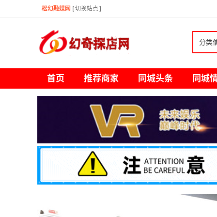
松幻融媒网
[
切换站点
]
分类
首页
推荐商家
同城头条
同城