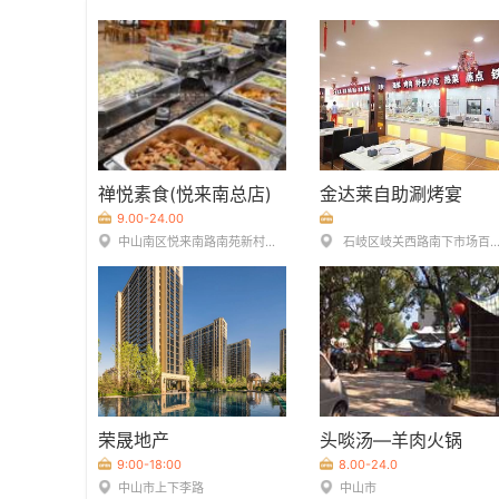
禅悦素食(悦来南总店)
金达莱自助涮烤宴
9.00-24.00
中山南区悦来南路南苑新村悦乐街1-3卡2层
石岐区岐关西路南下市场百乐购三楼（近新码头）
荣晟地产
头啖汤—羊肉火锅
9:00-18:00
8.00-24.0
中山市上下李路
中山市