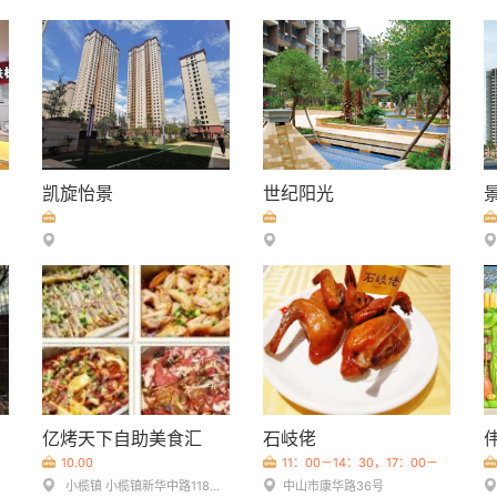
凯旋怡景
世纪阳光
亿烤天下自助美食汇
石岐佬
10.00
11：00－14：30，17：00－
21：30
小榄镇 小榄镇新华中路118号向明外广场二楼
中山市康华路36号