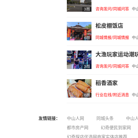
咨询发问/同城问答
中
3图
松皮棚饭店
同城情报/同城情报
中
6图
大渔玩家运动潮玩
咨询发问/同城问答
中
3图
稻香酒家
行业在线/附近消息
中
6图
友情链接：
中山人网
同城头条
中山人
都市房产网
幻奇便民到家网
幻奇探店优选网商家实体店推荐