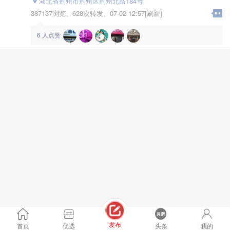
台湾著名学者黎东方说：
湖北省荆州市荆州区荆州北路184号
以施政的成绩而论,张居正不仅是明朝唯一的大政治家,也
387137浏览、
628次转发、
07-02 12:57[刷新]
是汉朝以来少有的,诸葛亮和王安石二人勉强可与之相
比。
6
人点赞
发布
首页
优选
头条
我的