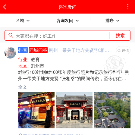
咨询发问
区域
咨询发问
排序
搜索
抖音
同城问答
荆州一带关于地方先贤“张相爷”的民间传说
详情
行业 :
教育
地区 :
荆州市
#旅行100计划##100张年度旅行照片##记录旅行# 当年荆
州一带关于地方先贤 “张相爷”的民间传说，至今仍在乡
村父老中广泛传播。他就是明朝万历年间的内阁首辅张
全文
居正。
张居正生于江陵县（今湖北省荆州市），明朝政治家、
改革家、内阁首辅，辅佐明神宗朱翊钧进行“万历新政”，
史称“张居正改革”。
近代大思想家梁启超在《历史研充法补编》中断言：
明朝有种种特点,政治家只有——张居正。