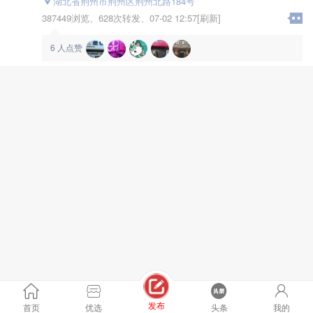
台湾著名学者黎东方说：
湖北省荆州市荆州区荆州北路184号
以施政的成绩而论,张居正不仅是明朝唯一的大政治家,也
387449浏览、
628次转发、
07-02 12:57[刷新]
是汉朝以来少有的,诸葛亮和王安石二人勉强可与之相
比。
6
人点赞
发布
首页
优选
头条
我的