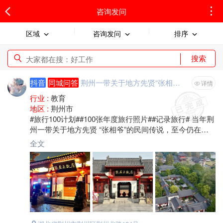
咨询发问
区域
咨询发问
排序
搜索
抖音
同城问答
荆州一带关于地方先贤“张相爷”的民间传说
详情
行业 :
教育
地区 :
荆州市
#旅行100计划##100张年度旅行照片##记录旅行# 当年荆
州一带关于地方先贤 “张相爷”的民间传说，至今仍在乡
村父老中广泛传播。他就是明朝万历年间的内阁首辅张
全文
居正。
张居正生于江陵县（今湖北省荆州市），明朝政治家、
改革家、内阁首辅，辅佐明神宗朱翊钧进行“万历新政”，
史称“张居正改革”。
近代大思想家梁启超在《历史研充法补编》中断言：
明朝有种种特点,政治家只有——张居正。