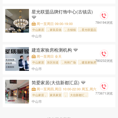
，大涌红木家
星光联盟品牌灯饰中心(古镇店)
784194浏览
周一至周日 09:00-19:00
中山家居
，家装卖场
，古镇镇
，星光联盟品
中山市
建造家验房检测机构
周一至周日 全天
780232浏览
中山家居
东区街道
，利和广场
，建造家验房
中山市
简爱家居(大信新都汇店)
周一至周四,周日 10:00-22:00 周五,周六
773671浏览
10:00-22:30
中山家居，
家具家居
，
大信新都汇，
中山市