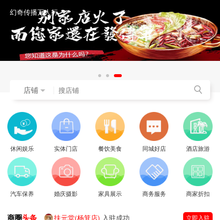
幻奇传播万人行
店铺
休闲娱乐
实体门店
餐饮美食
同城好店
酒店旅游
汽车保养
婚庆摄影
家具展示
商务服务
商家折扣
商圈
头条
扶元堂(杨箕店)
入驻成功
立即入驻