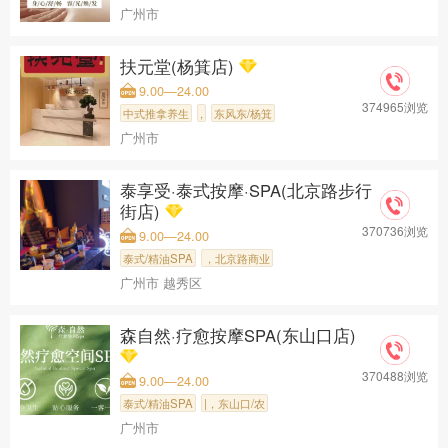
广州市
扶元堂(杨箕店)
9.00—24.00
374965浏览
中式推拿养生
,
东风东/杨箕
广州市
泰享受·泰式按摩·SPA(北京路步行
街店)
370736浏览
9.00—24.00
泰式/精油SPA
，北京路商业
广州市 越秀区
森自然·疗愈按摩SPA(东山口店)
370488浏览
9.00—24.00
泰式/精油SPA
|，东山口/农
广州市