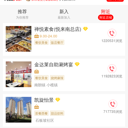
泰享受·泰式按摩·SPA(北京路步行街店)
入驻成功
推荐
新入
附近
森自然·疗愈按摩SPA(东山口店)
入驻成功
为你推荐
最新加入
附近店铺
丽象SPA·轻奢泡浴·躺式采耳馆(财润旗舰店)
入驻成功
森悦生活馆(北京路广百店)
入驻成功
禅悦素食(悦来南总店)
云栈私享养生瑶浴spa
入驻成功
9.00-24.00
空中SPA·泰式按摩(北京路店)
入驻成功
1220531浏览
餐饮美食
饭店餐厅
蘭·SPA·泰式按摩(北京路广百店)
入驻成功
心悦泰式按摩SPA采耳沐足(北京路店)
入驻成功
泰享受·泰式按摩·SPA(新沿江路店)
入驻成功
金达莱自助涮烤宴
1192823浏览
餐饮美食
烧烤麻辣
南朗镇 小榄镇
凯旋怡景
717735浏览
茶餐西餐
甜品饮料
石板坡社区