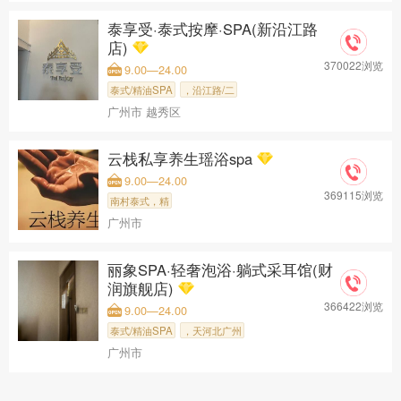
泰享受·泰式按摩·SPA(新沿江路
店)
370022浏览
9.00—24.00
泰式/精油SPA
，沿江路/二
广州市 越秀区
云栈私享养生瑶浴spa
9.00—24.00
369115浏览
南村泰式，精
广州市
丽象SPA·轻奢泡浴·躺式采耳馆(财
润旗舰店)
366422浏览
9.00—24.00
泰式/精油SPA
，天河北广州
广州市