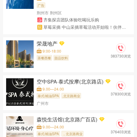
广告
荆州市 荆州区
齐集探店团队体验吃喝玩乐购
草莓采摘 中山采摘草莓活动开始啦！伙伴们赶紧报名上车！
荣晟地产
9:00-18:00
383730浏览
茶餐西餐
甜品饮料
空中SPA·泰式按摩(北京路店)
9.00—24.00
378300浏览
泰式/精油SPA
,北京路商业
广州市
森悦生活馆(北京路广百店)
9.00—24.00
376403浏览
泰式/精油SPA
，北京路商业