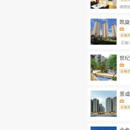
南朗
凯
茶餐
石板
世
茶餐
景
茶餐
金