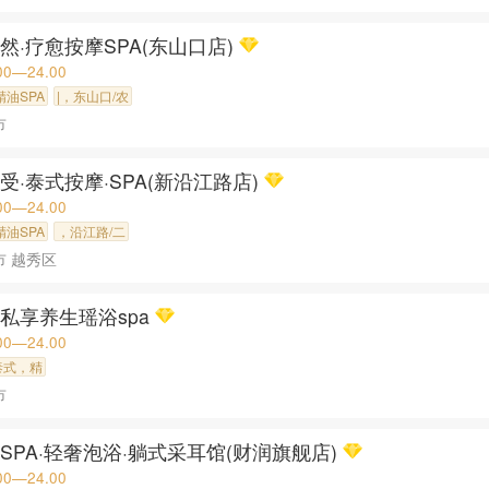
然·疗愈按摩SPA(东山口店)
00—24.00
精油SPA
|，东山口/农
市
受·泰式按摩·SPA(新沿江路店)
00—24.00
精油SPA
，沿江路/二
市 越秀区
私享养生瑶浴spa
00—24.00
泰式，精
市
SPA·轻奢泡浴·躺式采耳馆(财润旗舰店)
00—24.00