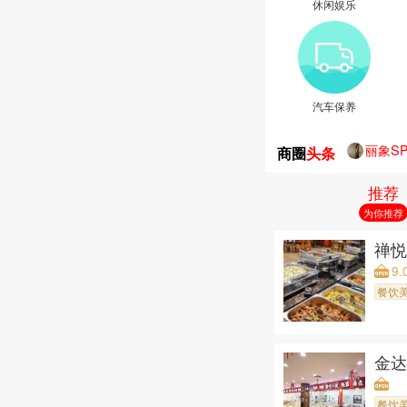
休闲娱乐
汽车保养
商圈
头条
森悦生
云栈私
推荐
空中SP
为你推荐
蘭·SP
心悦泰
禅悦
泰享受·
9.
扶元堂
餐饮
泰享受
森自然
丽象S
金
餐饮