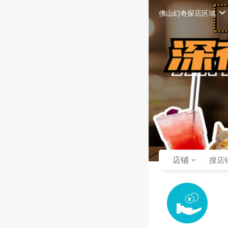
佛山幻奇探店区域
店铺