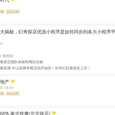
西餐
甜品饮料
相大揭秘，幻奇探店优选小程序是如何同步到各大小程序
00
市 荆州区
集探店团队体验吃喝玩乐购
莓采摘 中山采摘草莓活动开始啦！伙伴们赶紧报名上车！
晟地产
00-18:00
西餐
甜品饮料
SPA·泰式按摩(北京路店)