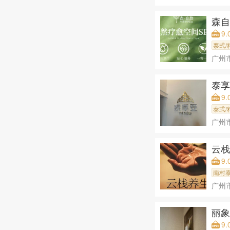
森自
9.
泰式/
广州
泰享
9.
泰式/
广州
云栈
9.
南村
广州
丽象
9.