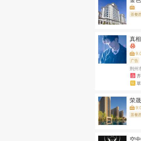
茶餐
真
9.
广告
荆州
齐
草
荣
9:
茶餐
空中