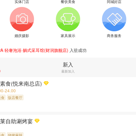
实体门店
餐饮美食
同城好店
婚庆摄影
家具展示
商务服务
活馆(北京路广百店)
入驻成功
享养生瑶浴spa
入驻成功
新入
A·泰式按摩(北京路店)
入驻成功
最新加入
A·泰式按摩(北京路广百店)
入驻成功
式按摩SPA采耳沐足(北京路店)
入驻成功
素食(悦来南总店)
泰式按摩·SPA(新沿江路店)
入驻成功
00-24.00
(杨箕店)
入驻成功
美食
饭店餐厅
·泰式按摩·SPA(北京路步行街店)
入驻成功
·疗愈按摩SPA(东山口店)
入驻成功
PA·轻奢泡浴·躺式采耳馆(财润旗舰店)
入驻成功
达莱自助涮烤宴
美食
烧烤麻辣