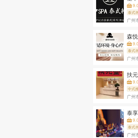
9.
泰式/
广州
森悦
9.
泰式/
广州
扶元
9.
中式
广州
泰享
9.
泰式/
广州