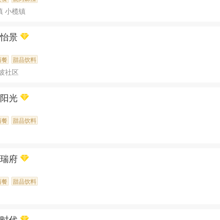
镇 小榄镇
旋怡景
西餐
甜品饮料
坡社区
纪阳光
西餐
甜品饮料
成瑞府
西餐
甜品饮料
色时代