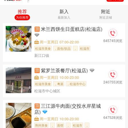
杨家酱板鸭
入驻成功
松滋市广悦楼餐饮店
入驻成功
推荐
新入
附近
感恩遇见(松哥剪烫)
入驻成功
为你推荐
最新加入
附近店铺
商家如何入驻抖音幻奇探店团购小程序(请看详细解读)幻奇兵哥
米兰西饼生日蛋糕店(松滋店)
小锅时代(松滋店)
入驻成功
徐为羊肉串(松滋店)
入驻成功
645745浏览
福缘早堂面
周一至周日 07:00-22:00
入驻成功
醉仙阁
入驻成功
松滋市美食
，面包/饮品
，
松滋市
梅杨酒楼
入驻成功
新江口镇
，松滋市中心
，米兰西饼生
紫罗兰茶餐厅(松滋店)
周一至周日 10:00-23:00
240755浏览
松滋市美食
，粤菜
，松滋市中心
松滋市中心城区
，紫罗兰茶餐
三江源牛肉面(交投水岸星城
店)
647528浏览
周一至周日 10:00-23:00
荆州美食
，
面馆
，
松滋市
，