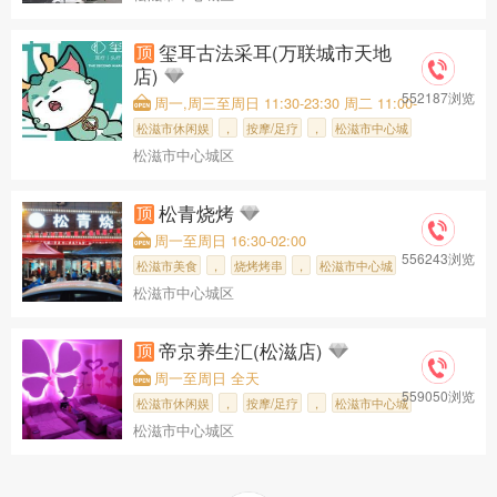
玺耳古法采耳(万联城市天地
店)
552187浏览
周一,周三至周日 11:30-23:30 周二 11:00-
23:00
松滋市休闲娱
，
按摩/足疗
，
松滋市中心城
松滋市中心城区
，
玺耳古法采耳
松青烧烤
周一至周日 16:30-02:00
556243浏览
松滋市美食
，
烧烤烤串
，
松滋市中心城
松滋市中心城区
，松青烧烤
帝京养生汇(松滋店)
周一至周日 全天
559050浏览
松滋市休闲娱
，
按摩/足疗
，
松滋市中心城
松滋市中心城区
，
帝京养生汇(