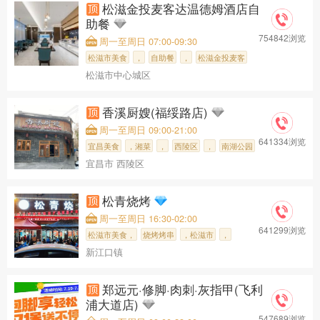
松滋金投麦客达温德姆酒店自
助餐
754842浏览
周一至周日 07:00-09:30
松滋市美食
，
自助餐
，
松滋金投麦客
松滋市中心城区
香溪厨嫂(福绥路店)
周一至周日 09:00-21:00
641334浏览
宜昌美食
，湘菜
，
西陵区
，
南湖公园
宜昌市 西陵区
，
香溪厨嫂(福
松青烧烤
周一至周日 16:30-02:00
641299浏览
松滋市美食，
烧烤烤串
，松滋市
，
新江口镇
松滋市中心城
，松青烧烤
郑远元·修脚·肉刺·灰指甲(飞利
浦大道店)
547689浏览