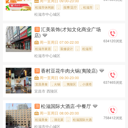
周一至周日 09:00-23:00
松滋市休闲娱
，
按摩/足疗
，松滋市
，
松滋市中心城区
飞利浦大道
，
郑远元·修脚
汇美装饰(才知文化商业广场
店)
634120浏览
周一至周日 07:00-22:00
松滋市家居
，
装修设计
，
松滋市
松滋市中心城区
，市人民政府
，汇美装饰(
香村豆花牛肉火锅(夷陵店)
周一至周日 09:30-23:00
637465浏览
宜昌美食
，火锅
，夷陵区
，小溪塔
宜昌市 西陵区
，香村豆花牛
松滋国际大酒店-中餐厅
周一至周日 08:00-20:00
758412浏览
松滋美食
，湖北菜
，
松滋国际大酒
松滋市中心城区