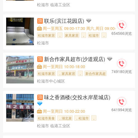
松滋市 临港工业区
三江源牛肉面
联乐(滨江花园店)
周一至周五 09:00-17:30 周六,周日 09:00-
654566浏览
18:30
松滋市家居
，
家具家居
，
松滋市
，
松滋市
松滋市中心城
，联乐(滨江
新合作家具超市(沙道观店)
周一至周日 10:00-18:00
749180浏览
松滋市家居
，家具家居
，
新合作家具超
松滋市中心城区
味之香酒楼(交投水岸星城店)
641994浏览
周一至周日 10:00-22:00
松滋市美食
，湖北菜
，松滋市
，
松滋市 临港工业区
味之香酒楼(