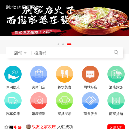
荆州幻奇探店区域
店铺
休闲娱乐
实体门店
餐饮美食
同城好店
酒店旅游
汽车保养
婚庆摄影
家具展示
商务服务
商家折扣
战友之家农庄
入驻成功
商圈
头条
立即入驻