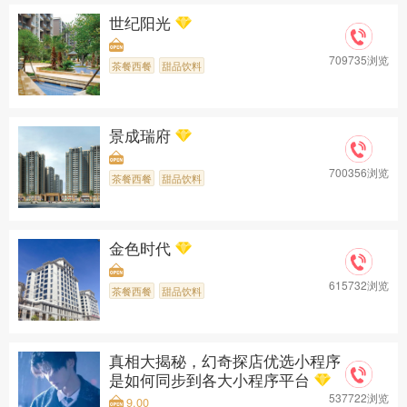
世纪阳光
709735浏览
茶餐西餐
甜品饮料
景成瑞府
700356浏览
茶餐西餐
甜品饮料
金色时代
615732浏览
茶餐西餐
甜品饮料
真相大揭秘，幻奇探店优选小程序
是如何同步到各大小程序平台
537722浏览
9.00