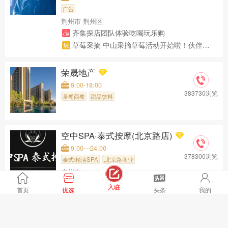
广告
荆州市 荆州区
齐集探店团队体验吃喝玩乐购
草莓采摘 中山采摘草莓活动开始啦！伙伴们赶紧报名上车！
荣晟地产
9:00-18:00
383730浏览
茶餐西餐
甜品饮料
空中SPA·泰式按摩(北京路店)
9.00—24.00
378300浏览
泰式/精油SPA
,北京路商业
广州市
入驻
首页
优选
头条
我的
森悦生活馆(北京路广百店)
9.00—24.00
376403浏览
泰式/精油SPA
，北京路商业