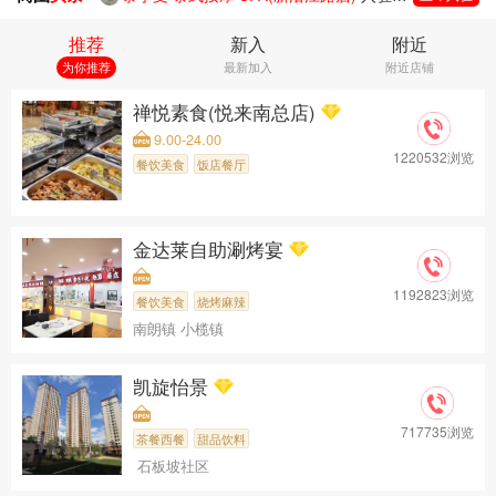
扶元堂(杨箕店)
入驻成功
推荐
新入
附近
泰享受·泰式按摩·SPA(北京路步行街店)
入驻成功
为你推荐
最新加入
附近店铺
森自然·疗愈按摩SPA(东山口店)
入驻成功
丽象SPA·轻奢泡浴·躺式采耳馆(财润旗舰店)
入驻成功
禅悦素食(悦来南总店)
森悦生活馆(北京路广百店)
入驻成功
9.00-24.00
云栈私享养生瑶浴spa
入驻成功
1220532浏览
餐饮美食
饭店餐厅
空中SPA·泰式按摩(北京路店)
入驻成功
蘭·SPA·泰式按摩(北京路广百店)
入驻成功
心悦泰式按摩SPA采耳沐足(北京路店)
入驻成功
金达莱自助涮烤宴
1192823浏览
餐饮美食
烧烤麻辣
南朗镇 小榄镇
凯旋怡景
717735浏览
茶餐西餐
甜品饮料
石板坡社区