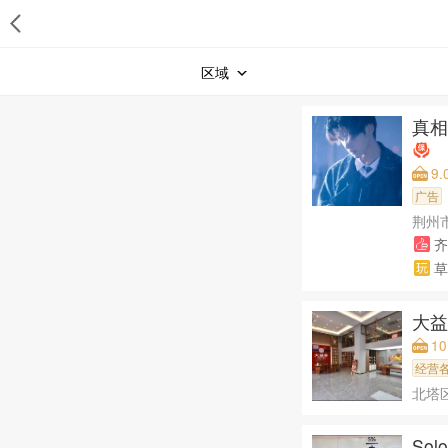
区域
真
9.
广告
荆州
齐
草
大
1
经营
北塔
Sol