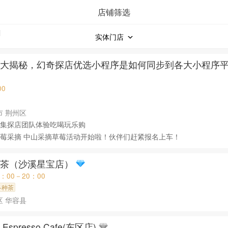
店铺筛选
实体门店
相大揭秘，幻奇探店优选小程序是如何同步到各大小程序
00
市 荆州区
集探店团队体验吃喝玩乐购
莓采摘 中山采摘草莓活动开始啦！伙伴们赶紧报名上车！
益茶（沙溪星宝店）
0：00－20：00
各种茶
区 华容县
o Espresso Cafe(东区店)