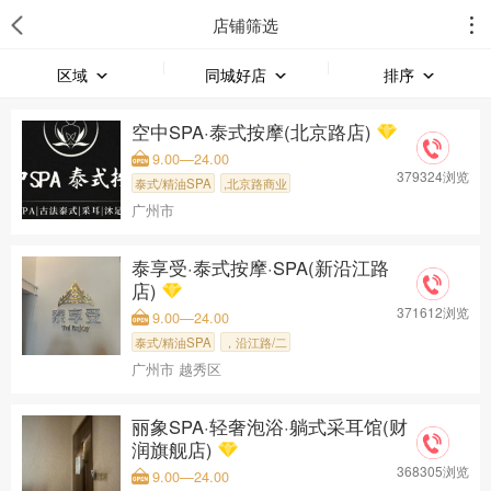
店铺筛选
区域
同城好店
排序
空中SPA·泰式按摩(北京路店)
9.00—24.00
379324浏览
泰式/精油SPA
,北京路商业
广州市
泰享受·泰式按摩·SPA(新沿江路
店)
371612浏览
9.00—24.00
泰式/精油SPA
，沿江路/二
广州市 越秀区
丽象SPA·轻奢泡浴·躺式采耳馆(财
润旗舰店)
368305浏览
9.00—24.00