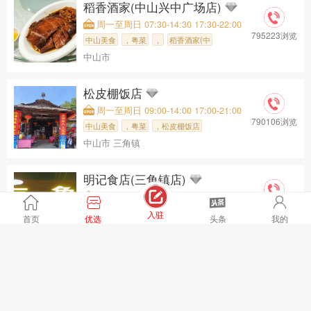
稻香酒家(中山兴中广场店)
周一至周日 07:30-14:30 17:30-22:00
795223浏览
中山美食
，粤菜
，
稻香酒家(中
中山市
松皮棚饭店
周一至周日 09:00-14:00 17:00-21:00
790106浏览
中山美食
，粤菜
，松皮棚饭店
中山市 三角镇
明记食店(三角镇店)
周一至周日 17:00-03:00
789982浏览
中山美食
，火锅
>，三角镇，
入驻
首页
优选
头条
我的
中山市
小灵精烧烤串烧店
周一至周日 16:00-01:00
708290浏览
中山美食，
烧烤烤串
，石岐街道
，