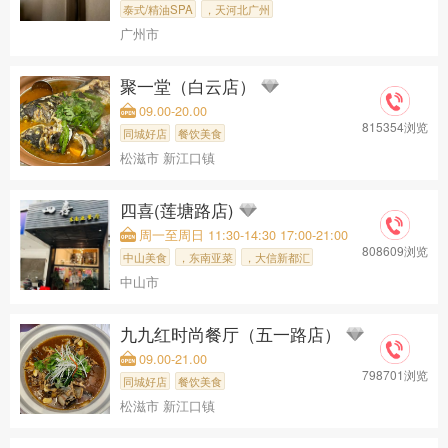
泰式/精油SPA
，天河北广州
广州市
聚一堂（白云店）
09.00-20.00
815354浏览
同城好店
餐饮美食
松滋市 新江口镇
四喜(莲塘路店)
周一至周日 11:30-14:30 17:00-21:00
808609浏览
中山美食
，东南亚菜
，大信新都汇
中山市
，四喜(莲塘
九九红时尚餐厅（五一路店）
09.00-21.00
798701浏览
同城好店
餐饮美食
松滋市 新江口镇