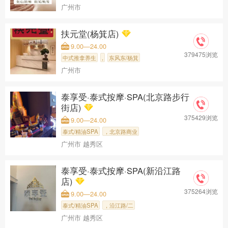
广州市
扶元堂(杨箕店)
9.00—24.00
379475浏览
中式推拿养生
,
东风东/杨箕
广州市
泰享受·泰式按摩·SPA(北京路步行
街店)
375429浏览
9.00—24.00
泰式/精油SPA
，北京路商业
广州市 越秀区
泰享受·泰式按摩·SPA(新沿江路
店)
375264浏览
9.00—24.00
泰式/精油SPA
，沿江路/二
广州市 越秀区