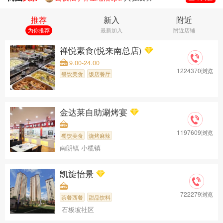
空中SPA·泰式按摩(北京路店)
入驻成功
推荐
新入
附近
蘭·SPA·泰式按摩(北京路广百店)
入驻成功
为你推荐
最新加入
附近店铺
心悦泰式按摩SPA采耳沐足(北京路店)
入驻成功
泰享受·泰式按摩·SPA(新沿江路店)
入驻成功
禅悦素食(悦来南总店)
扶元堂(杨箕店)
入驻成功
9.00-24.00
泰享受·泰式按摩·SPA(北京路步行街店)
入驻成功
1224370浏览
餐饮美食
饭店餐厅
森自然·疗愈按摩SPA(东山口店)
入驻成功
丽象SPA·轻奢泡浴·躺式采耳馆(财润旗舰店)
入驻成功
森悦生活馆(北京路广百店)
入驻成功
金达莱自助涮烤宴
1197609浏览
餐饮美食
烧烤麻辣
南朗镇 小榄镇
凯旋怡景
722279浏览
茶餐西餐
甜品饮料
石板坡社区