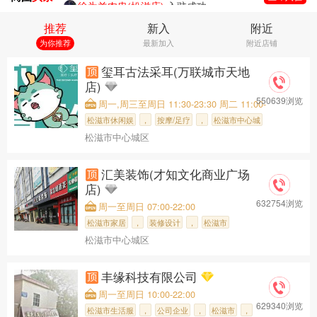
徐为羊肉串(松滋店)
入驻成功
福缘早堂面
入驻成功
推荐
新入
附近
醉仙阁
入驻成功
为你推荐
最新加入
附近店铺
梅杨酒楼
入驻成功
战友之家农庄
入驻成功
玺耳古法采耳(万联城市天地
杨家酱板鸭
入驻成功
店)
松滋市广悦楼餐饮店
入驻成功
550639浏览
周一,周三至周日 11:30-23:30 周二 11:00-
感恩遇见(松哥剪烫)
入驻成功
23:00
松滋市休闲娱
，
按摩/足疗
，
松滋市中心城
商家如何入驻抖音幻奇探店团购小程序(请看详细解读)幻奇兵哥
松滋市中心城区
，
玺耳古法采耳
汇美装饰(才知文化商业广场
店)
632754浏览
周一至周日 07:00-22:00
松滋市家居
，
装修设计
，
松滋市
松滋市中心城区
，市人民政府
，汇美装饰(
丰缘科技有限公司
周一至周日 10:00-22:00
629340浏览
松滋市生活服
，
公司企业
，
松滋市
，