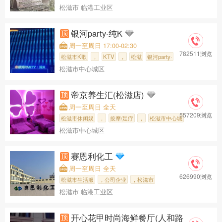
松滋市 临港工业区
丰缘科技有限
银河party·纯K
周一至周日 17:00-02:30
782511浏览
松滋市K歌
，
KTV
，
松滋
银河party·
松滋市中心城区
帝京养生汇(松滋店)
周一至周日 全天
557209浏览
松滋市休闲娱
，
按摩/足疗
，
松滋市中心城
松滋市中心城区
，
帝京养生汇(
赛恩利化工
周一至周日 全天
626990浏览
松滋市生活服
，公司企业
，松滋市
松滋市 临港工业区
，赛恩利化工
开心花甲时尚海鲜餐厅(人和路