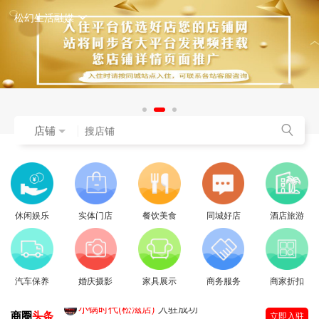
松幻生活融媒
店铺
休闲娱乐
实体门店
餐饮美食
同城好店
酒店旅游
汽车保养
婚庆摄影
家具展示
商务服务
商家折扣
小锅时代(松滋店)
入驻成功
商圈
头条
立即入驻