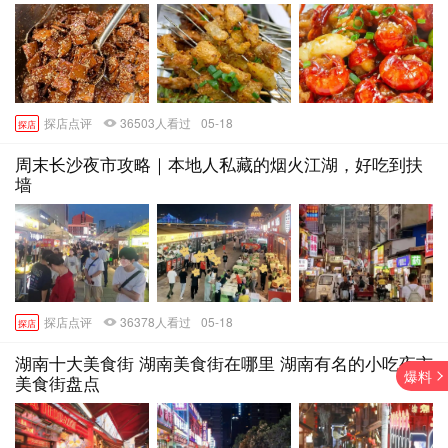
探店点评
36503人看过
05-18
探店
周末长沙夜市攻略｜本地人私藏的烟火江湖，好吃到扶
墙
探店点评
36378人看过
05-18
探店
湖南十大美食街 湖南美食街在哪里 湖南有名的小吃夜市
爆料
美食街盘点