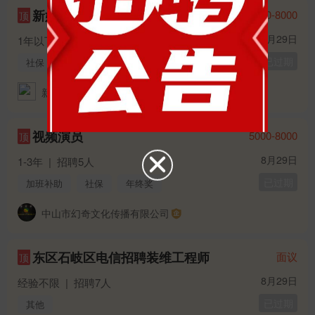
新媒体运营
5000-8000
顶
8月29日
1年以下
|
招聘5人
|
华容县
已过期
社保
年终奖
节日福利
新媒体运营
视频演员
5000-8000
顶
8月29日
1-3年
|
招聘5人
已过期
加班补助
社保
年终奖
中山市幻奇文化传播有限公司
东区石岐区电信招聘装维工程师
面议
顶
8月29日
经验不限
|
招聘7人
已过期
其他