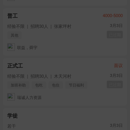
普工
4000-5000
3月3日
经验不限
|
招聘30人
|
张家坪村
已过期
其他
联益，舜宇
正式工
面议
3月3日
经验不限
|
招聘30人
|
木天河村
已过期
加班补助
包吃
包住
节日福利
其他
瑞诚人力资源
学徒
3月3日
若干