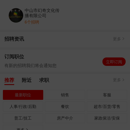
中山市幻奇文化传播有限公司
强势入驻
中山市幻奇文化传
新职位
招聘文员人员
发布成功
播有限公司
新职位
视频演员
发布成功
6个招聘
招聘资讯
更多
订阅职位
立即订阅
有新的招聘我们将会通知您
推荐
附近
求职
更多
最新职位
销售
客服
人事/行政/后勤
餐饮
超市/百货/零售
普工/技工
房产中介
家政保洁/安保
更多