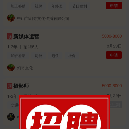
申请
加班补助
社保
年终奖
节日福利
中山市幻奇文化传播有限公司
新媒体运营
5000-8000
顶
8月29日
1-3年
|
招聘6人
申请
加班补助
房补
包住
社保
年终奖
年假
婚假
幻奇文化
摄影师
5000-8000
顶
8月29日
1-3年
|
招聘2人
已过期
交通补贴
加班补助
社保
节日福利
年假
中山市幻奇文化传播有限公司