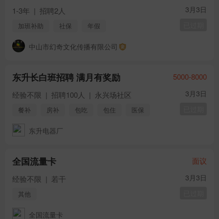
3月3日
1-3年
|
招聘2人
已过期
加班补助
社保
年假
中山市幻奇文化传播有限公司
东升长白班招聘 满月有奖励
5000-8000
3月3日
经验不限
|
招聘100人
|
永兴场社区
已过期
餐补
房补
包吃
包住
医保
社保
节日福利
东升电器厂
全国流量卡
面议
3月3日
经验不限
|
若干
已过期
其他
全国流量卡