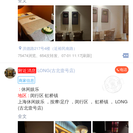
全文
洪德路217号4楼（近裕民南路）
75474浏览、
654次转发、
07-01 11:17[刷新]
电话
附近消息
LONG(古北壹号店)
商家信息
:
休闲娱乐
地区 :
闵行区 虹桥镇
上海休闲娱乐 ，按摩/足疗 ，闵行区 ， 虹桥镇 ， LONG
(古北壹号店)
全文