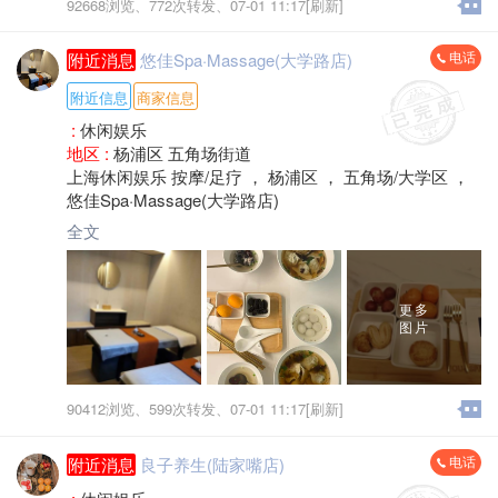
92668浏览、
772次转发、
07-01 11:17[刷新]
电话
附近消息
悠佳Spa·Massage(大学路店)
附近信息
商家信息
:
休闲娱乐
地区 :
杨浦区 五角场街道
上海休闲娱乐 按摩/足疗 ， 杨浦区 ， 五角场/大学区 ，
悠佳Spa·Massage(大学路店)
全文
更多
图片
90412浏览、
599次转发、
07-01 11:17[刷新]
电话
附近消息
良子养生(陆家嘴店)