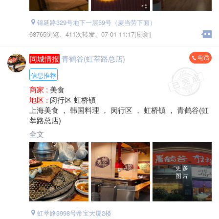
锦延路329号地下一层59号（麦当劳下面）
68765浏览、
411次转发、
07-01 11:17[刷新]
电话
同城情报
青鹤谷(虹莘路总店)
信息推荐
商家 :
美食
地区 :
闵行区 虹桥镇
上海美食 ， 韩国料理 ， 闵行区 ， 虹桥镇 ， 青鹤谷(虹
莘路总店)
全文
更多
图片
虹莘路3998号帝宝大厦2楼