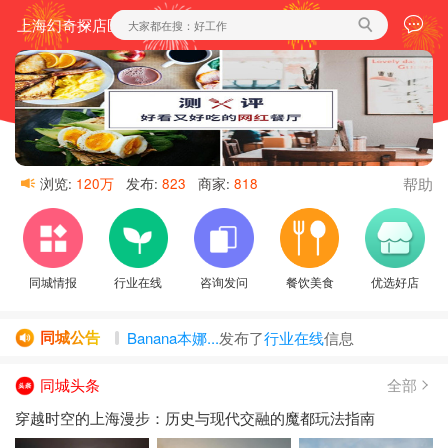
上海幻奇探店区域
帮助
浏览:
120万
发布:
823
商家:
818
同城情报
行业在线
咨询发问
餐饮美食
优选好店
Banana本娜...
发布了
行业在线
信息
同城公告
悦憩SPA·...
发布了
行业在线
信息
清润养生(...
发布了
行业在线
信息
同城头条
全部
小确幸 Mas...
发布了
行业在线
信息
穿越时空的上海漫步：历史与现代交融的魔都玩法指南
LONG(古北...
发布了
行业在线
信息