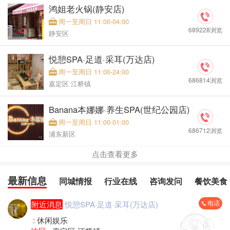
鸿姐老火锅(静安店)
周一至周日 11:00-04:00
689228浏览
静安区
悦憩SPA·足道·采耳(万达店)
周一至周日 11:00-24:00
686814浏览
嘉定区 江桥镇
Banana本娜娜·养生SPA(世纪公园店)
周一至周日 11:00-01:00
686712浏览
浦东新区
点击查看更多
最新信息
同城情报
行业在线
咨询发问
餐饮美食
电话
附近消息
悦憩SPA·足道·采耳(万达店)
:
休闲娱乐