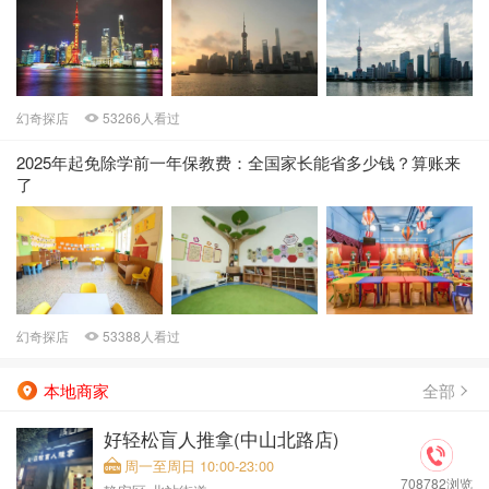
幻奇探店
53266人看过
2025年起免除学前一年保教费：全国家长能省多少钱？算账来
了
幻奇探店
53388人看过
全部
本地商家
好轻松盲人推拿(中山北路店)
周一至周日 10:00-23:00
708782浏览