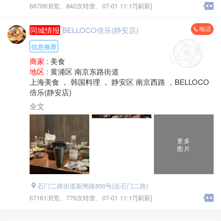
66706浏览、
842次转发、
07-01 11:17[刷新]
电话
同城情报
BELLOCO倍乐(静安店)
信息推荐
商家 :
美食
地区 :
黄浦区 南京东路街道
上海美食 ， 韩国料理 ， 静安区 南京西路 ，BELLOCO
倍乐(静安店)
全文
更多
图片
石门二路街道新闸路850号(近石门二路)
67161浏览、
776次转发、
07-01 11:17[刷新]