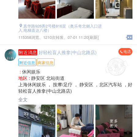
真华路926弄2号楼816室（奥乐奇北侧入口进
入,电梯直达八楼）
115358浏览、
1210次转发、
07-01 11:20[刷新]
电话
附近消息
好轻松盲人推拿(中山北路店)
附近信息
商家信息
:
休闲娱乐
地区 :
静安区 北站街道
上海休闲娱乐 ， 按摩/足疗 ， 静安区 ，北区汽车站 ，好
轻松盲人推拿(中山北路店)
全文
更多
图片