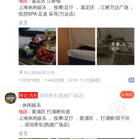
地区 :
嘉定区 江桥镇
上海休闲娱乐 ， 按摩/足疗 ， 嘉定区 ，江桥万达广场 ，
悦憩SPA·足道·采耳(万达店)
全文
更多
图片
华江路850弄72号
113767浏览、
1144次转发、
07-01 11:21[刷新]
电话
附近消息
清润养生(凯德广场店)
:
休闲娱乐
地区 :
黄浦区 打浦桥街道
上海休闲娱乐 ， 按摩/足疗 ，黄浦区 ， 打浦桥/田子坊
， 清润养生(凯德广场店)
全文