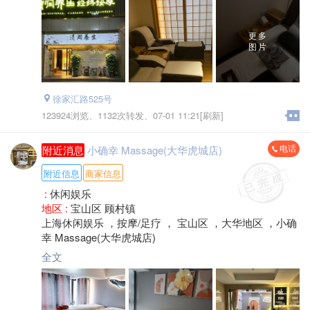
更多
图片
徐家汇路525号
123924浏览、
1132次转发、
07-01 11:21[刷新]
电话
附近消息
小确幸 Massage(大华虎城店)
附近信息
商家信息
:
休闲娱乐
地区 :
宝山区 顾村镇
上海休闲娱乐 ，按摩/足疗 ， 宝山区 ，大华地区 ，小确
幸 Massage(大华虎城店)
全文