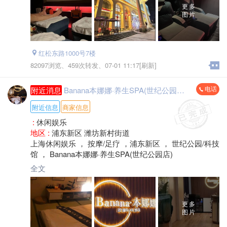
更多
图片
红松东路1000号7楼
82097浏览、
459次转发、
07-01 11:17[刷新]
电话
附近消息
Banana本娜娜·养生SPA(世纪公园店)
附近信息
商家信息
:
休闲娱乐
地区 :
浦东新区 潍坊新村街道
上海休闲娱乐 ， 按摩/足疗 ，浦东新区 ， 世纪公园/科技
馆 ， Banana本娜娜·养生SPA(世纪公园店)
全文
更多
图片