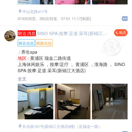
中山北路411号
97435浏览、
363次转发、
07-01 11:17[刷新]
电话
附近消息
SINO SPA·按摩·足道·采耳(新锦江大酒店)
附近信息
商家信息
:
养生spa
地区 :
黄浦区 瑞金二路街道
上海休闲娱乐 ，按摩/足疗 ， 黄浦区 ，淮海路 ， SINO
SPA·按摩·足道·采耳(新锦江大酒店)
全文
更多
图片
长乐路161号(新锦江大酒店6楼)（近瑞金一路）