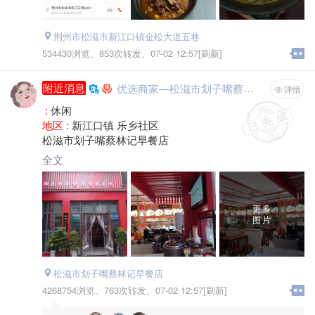
荆州市松滋市新江口镇金松大道五巷
534430浏览、
853次转发、
07-02 12:57[刷新]
附近消息
优选商家—松滋市划子嘴蔡林记早餐店
详情
:
休闲
地区 :
新江口镇 乐乡社区
松滋市划子嘴蔡林记早餐店
全文
更多
图片
松滋市划子嘴蔡林记早餐店
4268754浏览、
763次转发、
07-02 12:57[刷新]