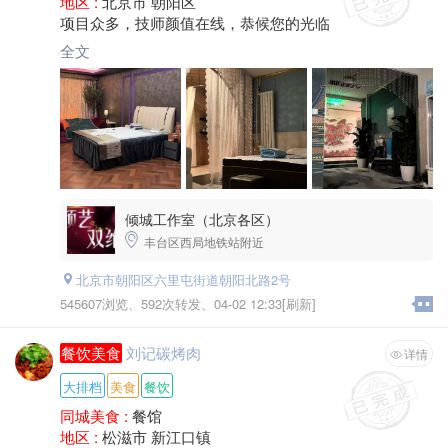
地区 :
北京市 朝阳区
项目众多，技师颜值在线，恭候您的光临
全文
倾城工作室（北京各区）
丰台区西局地铁站附近
北京市朝阳区六里屯街道朝阳北路2号
545607浏览、
592次转发、
04-02 12:33[刷新]
餐饮美食
刘记碳烤肉
详情
大排档
美食
餐饮
同城美食 :
餐馆
地区 :
松滋市 新江口镇