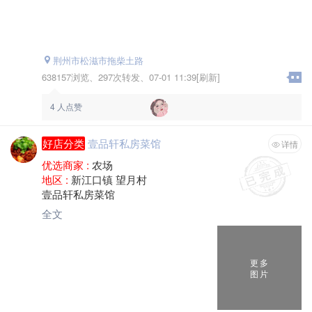
荆州市松滋市拖柴土路
638157浏览、
297次转发、
07-01 11:39[刷新]
4
人点赞
好店分类
壹品轩私房菜馆
详情
优选商家 :
农场
地区 :
新江口镇 望月村
壹品轩私房菜馆
全文
更多
图片