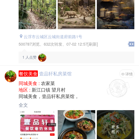
云浮市云城区云城街道府前路1号
500787浏览、
632次转发、
07-02 12:57[刷新]
1
人点赞
餐饮美食
壹品轩私房菜馆
详情
同城美食 :
农家菜
地区 :
新江口镇 望月村
同城美食，壹品轩私房菜馆，
全文
更多
图片