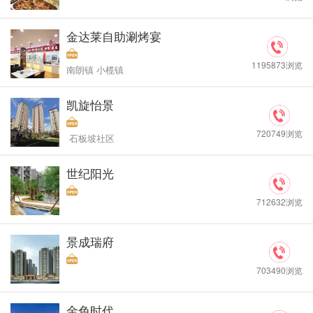
金达莱自助涮烤宴
1195873浏览
南朗镇 小榄镇
凯旋怡景
720749浏览
石板坡社区
世纪阳光
712632浏览
景成瑞府
703490浏览
金色时代