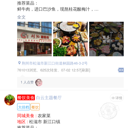
推荐菜品：
鲜牛肉，进口巴沙鱼，现熬桂花酸梅汁，
花饭，烤培根，芝士鸡蛋，鱿鱼，嫩牛肉，
全文
评价：
相似约会主题餐厅，菜品健康，肉品新鲜，
味道不错，服务热情，
更多
环境：
图片
室内设计精致，环境优美，室外停车方便，免费停车，
荆州市松滋市新江口街道林园路46-3-2号
761013浏览、
625次转发、
07-02 12:57[刷新]
1
人点赞
餐饮美食
白云主题餐厅
详情
大排档
餐饮
同城美食 :
农家菜
地区 :
松滋市 新江口镇
推荐菜品：