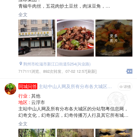
青椒牛肉丝，五花肉炒土豆丝，肉沫豆角，
紫菜蛋汤，米酒汤圆，回锅肉炒胡萝卜，
全文
清炒土豆丝，青椒炒香肠，
评价：
餐厅环境不错，食材新鲜，装修精致，停车方便，有包
更多
间房。
图片
荆州市松滋市新江口街道S254(兴业路)
717111浏览、
892次转发、
07-02 12:57[刷新]
同城问答
主站中山人网及所有分布各大城区的分站鄂粤信息网，幻奇文化，幻奇探店，幻奇传播万人行及其它所有城区的分站小程序以全部开通同步到微信小程序，抖音小程序，快车小程序及其它应用平台，
详情
行业 :
其他
地区 :
云浮市
主站中山人网及所有分布各大城区的分站鄂粤信息网，
幻奇文化，幻奇探店，幻奇传播万人行及其它所有城区
的分站小程序以全部开通同步到微信小程序，抖音小程
全文
序，快车小程序及其它应用平台，遍布全国179个城区，
汇总总计平台注册会员3495万会员。