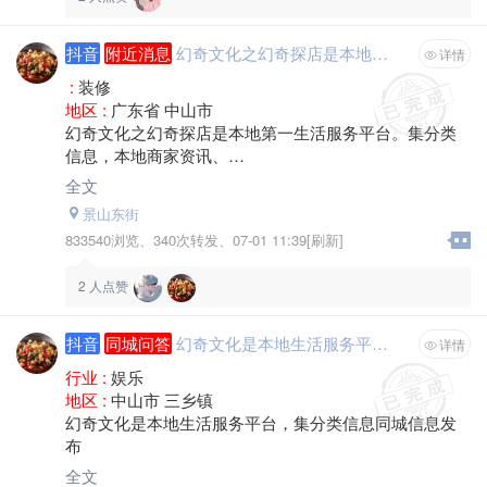
抖音
附近消息
幻奇文化之幻奇探店是本地第一生活服务平台。集分类信息，本地商家资讯、 互动社区、汽车、房产、交友、婚嫁、旅游、摄影、美食、招聘、求职、商铺入住，直播代货，等行业资讯为一体的 地方综合平台，为广大网民提供最全面、最快捷的本地化信息服务
详情
:
装修
地区 :
广东省 中山市
幻奇文化之幻奇探店是本地第一生活服务平台。集分类
信息，本地商家资讯、
互动社区、汽车、房产、交友、婚嫁、旅游、摄影、美
全文
食、招聘、求职、商铺入住，直播代货，等行业资讯为
景山东街
一体的
833540浏览、
340次转发、
07-01 11:39[刷新]
地方综合平台，为广大网民提供最全面、最快捷的本地
化信息服务
2
人点赞
抖音
同城问答
幻奇文化是本地生活服务平台，集分类信息同城信息发布
详情
行业 :
娱乐
地区 :
中山市 三乡镇
幻奇文化是本地生活服务平台，集分类信息同城信息发
布
全文