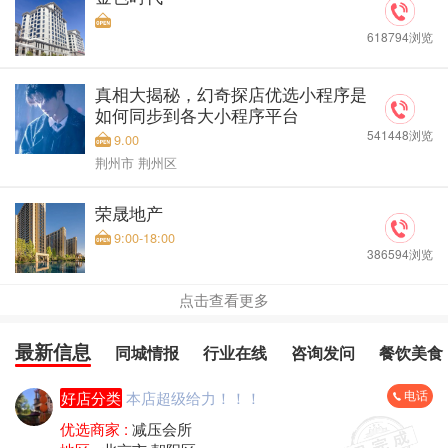
618794浏览
真相大揭秘，幻奇探店优选小程序是
如何同步到各大小程序平台
541448浏览
9.00
荆州市 荆州区
荣晟地产
9:00-18:00
386594浏览
点击查看更多
最新信息
同城情报
行业在线
咨询发问
餐饮美食
电话
好店分类
本店超级给力！！！
优选商家 :
减压会所