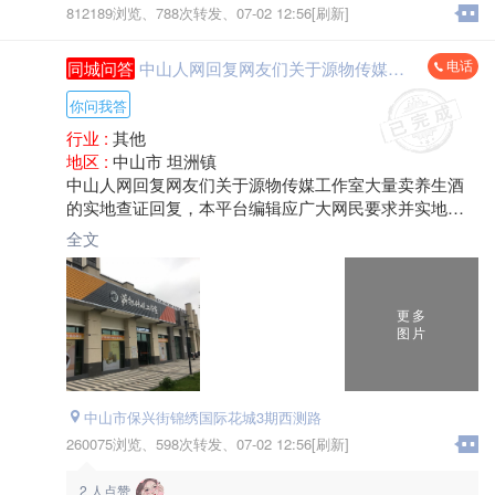
812189浏览、
788次转发、
07-02 12:56[刷新]
电话
同城问答
中山人网回复网友们关于源物传媒工作室大量卖养生酒的实地查证回复
你问我答
行业 :
其他
地区 :
中山市 坦洲镇
中山人网回复网友们关于源物传媒工作室大量卖养生酒
的实地查证回复，本平台编辑应广大网民要求并实地查
看了源物传媒工作室的门店及地址，并了解到源物传媒
全文
工作室上级管理部门为澳门雍紫坊药业集团有限公司及
源物本草食品有限公司的下属的工作室。至今为止还未
正常运营销售，百度企业查也无法查到中山源物传媒工
更多
作室。至于大量卖白酒及养生酒也未得到老板的正面回
图片
答，至于网传卖货图片证明这也只是正在准备中的想
法，当然网络不是法外之地，如手续不齐全也不会大量
销售，在中山有些公司大量存储定制酒系列产品都很正
常，现实直播平台越来越管控严格希望广大网友们不用
中山市保兴街锦绣国际花城3期西测路
担心。
260075浏览、
598次转发、
07-02 12:56[刷新]
2
人点赞