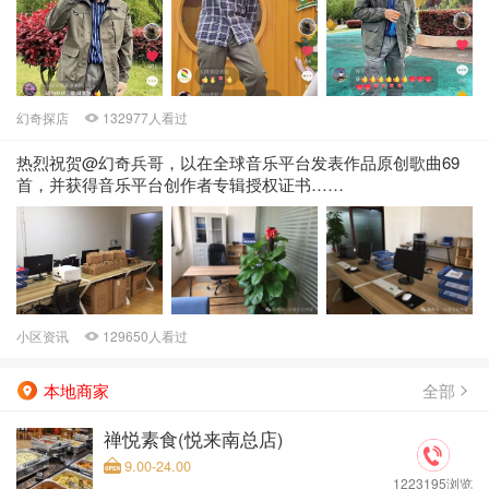
幻奇探店
132977人看过
热烈祝贺@幻奇兵哥，以在全球音乐平台发表作品原创歌曲69
首，并获得音乐平台创作者专辑授权证书……
小区资讯
129650人看过
全部
本地商家
禅悦素食(悦来南总店)
9.00-24.00
1223195浏览