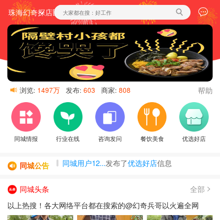
珠海幻奇探店区域
帮助
浏览:
1497万
发布:
603
商家:
808
同城情报
行业在线
咨询发问
餐饮美食
优选好店
同城公告
发布了
信息
中海汇家政...
发布了
信息
同城头条
全部
左边助手...
发布了
餐饮美食
信息
‌以上热搜！各大网络平台都在搜索的@幻奇兵哥以火遍全网
左边助手...
发布了
餐饮美食
信息
同城用户12...
发布了
优选好店
信息