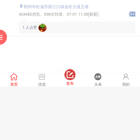
荆州市松滋市新江口镇金松大道五巷
424482浏览、
636次转发、
07-01 11:36[刷新]
1
人点赞
服
到
助
阅
发布
首页
优选
头条
我的