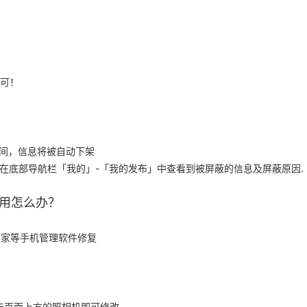
可！
时间，信息将被自动下架
在底部导航栏「我的」-「我的发布」中查看到被屏蔽的信息及屏蔽原因.
使用怎么办？
管家等手机管理软件修复
击页面上方的照相机即可修改