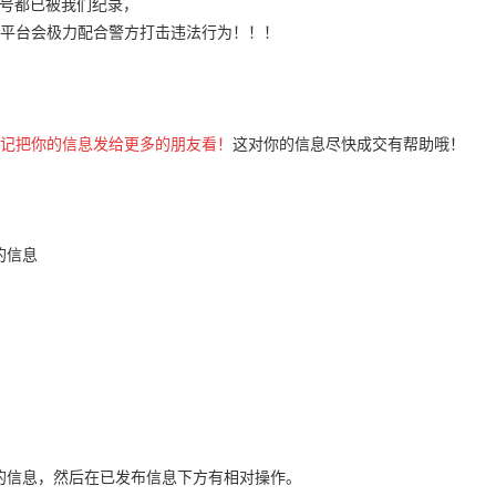
P号都已被我们纪录，
平台
会极力配合警方打击违法行为！！！
记把你的信息发给更多的朋友看！
这对你的信息尽快成交有帮助哦！
的信息
的信息，然后在已发布信息下方有相对操作。