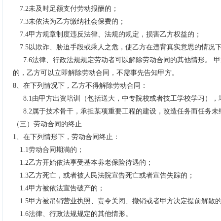
7.2
未及时足额支付劳动报酬的；
7.3
未依法为乙方缴纳社会保费的；
7.4
甲方规章制度违反法律、法规的规定，损害乙方权益的；
7.5
以欺诈、胁迫手段或乘人之危，使乙方在违背真实意思的情况
7.6
法律、行政法规规定劳动者可以解除劳动合同的其他情形。 
的，乙方可以立即解除劳动合同，不需事先告知甲方。
8
、
在下列情况下，乙方不得解除劳动合同：
8.1
由甲方出资培训（包括送大，中专院校或者技工学校学习），
8.2
属于技术骨干，承担某项重要工程的建设，改造任务而任务未
（三）劳动合同的终止
1
、
在下列情形下，劳动合同终止：
1.1
劳动合同期满的；
1.2
乙方开始依法享受基本养老保险待遇的；
1.3
乙方死亡，或者被人民法院宣告死亡或者宣告失踪的；
1.4
甲方被依法宣告破产的；
1.5
甲方被吊销营业执照、责令关闭、撤销或者甲方决定提前解散
1.6
法律、行政法规规定的其他情形。