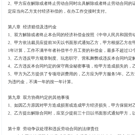
2
、
甲方应在解除或者终止劳动合同时出具解除或者终止劳动合同的
定应当向乙方支付经济补偿的，在办工作交接时支付。
第八章
经济赔偿及违约金
1
、
双方解除或者终止本合同的经济补偿金按照《中华人民共和国劳
2
、
甲方依法裁员应提前
30
天以书面形式通知乙方，甲方根据乙方在
1
年计算，工作不满半年者补偿半个月工资的补偿金，最多不超过
12
3
、
乙方违反甲方规章制度、玩忽职守、营私舞弊或违反本合同约定
4
、
乙方违反本合同约定的保守商业秘密事项，给甲方造成损失的，
5
、
甲方为乙方提供了专项培训费用的，乙方应为甲方服务
5
年。乙方
为违约金，不满一年的按一年计算。
第九章
双方协商约定的其他事项
1
、
如因乙方原因对甲方造成损害或造成甲方经济损失，甲方保留对
2
、
乙方提出解除合同时，应至少提前三十日以书面形式通知甲方，
第十章
劳动争议处理和违反劳动合同的法律责任