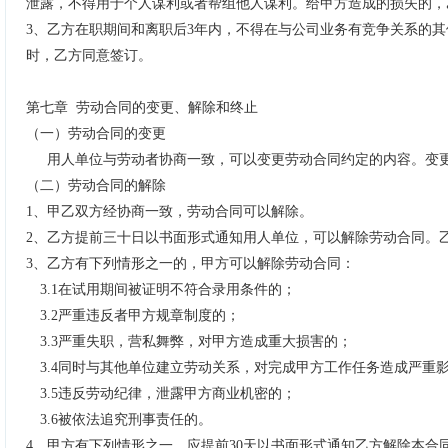
泄露，不得用于个人谋利或者帮组他人谋利。给甲方造成的损失的，
3
、
乙方在职期间和离职后
3
年内，不得在与公司业务有竞争关系的其
时，乙方同意签订。
第七章
劳动合同的变更、解除和终止
（一）劳动合同的变更
用人单位与劳动者协商一致，可以变更劳动合同约定的内容。变
（二）劳动合同的解除
1
、
甲乙双方经协商一致，劳动合同可以解除。
2
、
乙方提前三十日以书面形式通知用人单位，可以解除劳动合同。
3
、
乙方有下列情形之一的，甲方可以解除劳动合同：
3.1
在试用期间被证明不符合录用条件的；
3.2
严重违反者甲方规章制度的；
3.3
严重失职，营私舞弊，对甲方造成重大损害的；
3.4
同时与其他单位建立劳动关系，对完成甲方工作任务造成严重
3.5
违反劳动纪律，泄露甲方商业机密的；
3.6
被依法追究刑事责任的。
4
、甲方有下列情形之一，应提前
30
天以书面形式通知乙方解除本合