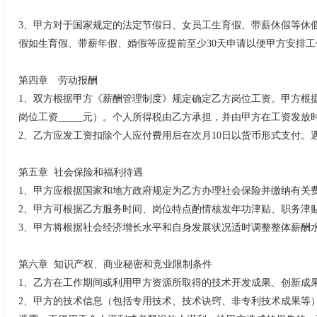
3、
甲方对于国家规定的法定节假日、女员工生育假、带薪休假等休
假如生育假、带薪年假、婚假等应提前至少
30
天申请以便甲方安排工
第四章 劳动报酬
1
、
双方根据甲方《薪酬管理制度》规定确定乙方岗位工资。甲方根
岗位工资
_____
元）。个人所得税由乙方承担，并由甲方在工资发放
2
、
乙方应发工资扣除个人应付费用后在次月
10
日以货币形式支付。
第五章
社会保险和福利待遇
1
、甲方应根据国家和地方政府规定为乙方办理社会保险并缴纳有关
2
、
甲方可根据乙方服务时间、岗位特点酌情核发年功津贴、职务津
3
、
甲方将根据社会经济增长水平和自身发展状况适时调整整体薪酬
第六章
知识产权、商业秘密和竞业限制条件
1
、
乙方在工作期间或利用甲方资源所取得的技术开发成果、创新成
2
、
甲方的技术信息（包括专用技术、技术诀窍、非专利技术成果等