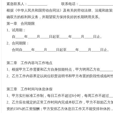
紧急联系人：
___________ 联系电话：___________________
根据《中华人民共和国劳动合同法》及有关的劳动法律、法规和政策
确双方的权利和义务，并期望双方保持良好的长期聘用关系。
第一章 合同期限
1
、试用期：
自
_____
年
_____
月
_____
日起至
_____
年
_____
月
_____
日止。
2
、合同期限：
合同自
_____
年
_____
月
_____
日起至
_____
年
_____
月
_____
日止。
第二章 工作内容与工作地点
1
、根据甲方工作需要和乙方自身技能特点，甲方聘用乙方在
_______
2
、
乙方工作内容界定以岗位职责说明书和甲方布置的阶段性或临时
第三章 工作时间与休息休假
1
、
甲方实行
标准工作制，每日工作不超过
8
小时，每周工作不超过
__
2
、
乙方应在规定的正常工作时间内完成本职工作，甲方不鼓励乙方
资的
150%
的工资报酬；甲方安排乙方休息日工作又不能安排补休的