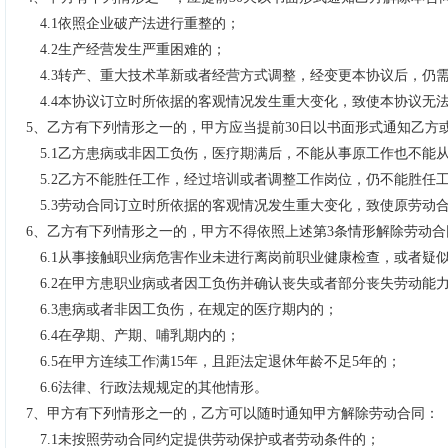
4.1
依照企业破产法进行重整的；
4.2
生产经营发生严重困难的；
4.3
转产、重大技术革新或者经营方式调整，经变更本协议后，仍
4.4
本协议订立时所依据的客观情况发生重大变化，致使本协议无
5
、
乙方有下列情形之一的，甲方应当提前
30
日以书面形式通知乙方
5.1
乙方患病或非因工负伤，医疗期满后，不能从事原工作也不能
5.2
乙方不能胜任工作，经过培训或者调整工作岗位，仍不能胜任
5.3
劳动合同订立时所依据的客观情况发生重大变化，致使原劳动
6
、
乙方有下列情形之一的，甲方不得依照上述第
3
条情形解除劳动合
6.1
从事接触职业病危害作业未进行离岗前职业健康检查，或者疑
6.2
在甲方患职业病或者因工负伤并确认丧失或者部分丧失劳动能
6.3
患病或者非因工负伤，在规定的医疗期内的；
6.4
在孕期、产期、哺乳期内的；
6.5
在甲方连续工作满
15
年，且距法定退休年龄不足
5
年的；
6.6
法律、行政法规规定的其他情形。
7
、
甲方有下列情形之一的，乙方可以随时通知甲方解除劳动合同：
7.1
未按照劳动合同约定提供劳动保护或者劳动条件的；