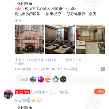
:
休闲娱乐
地区 :
松滋市中心城区 松滋市中心城区
松滋市休闲娱乐 ， 按摩/足疗 ， 顶好健康养生会所
全文
新江口玉岭北路楚天家园大门口（松滋市市政
府左侧）
118530浏览、
612次转发、
07-02 12:58[刷新]
6
人点赞
电话
附近消息
红海推拿中心(二环路店)
附近信息
商家信息
:
休闲娱乐