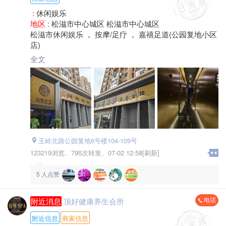
:
休闲娱乐
地区 :
松滋市中心城区 松滋市中心城区
松滋市休闲娱乐 ， 按摩/足疗 ， 嘉禧足道(公园复地小区
店)
全文
玉岭北路公园复地6号楼104-109号
123219浏览、
795次转发、
07-02 12:58[刷新]
5
人点赞
电话
附近消息
顶好健康养生会所
附近信息
商家信息