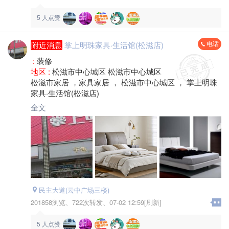
5
人点赞
电话
附近消息
掌上明珠家具·生活馆(松滋店)
:
装修
地区 :
松滋市中心城区 松滋市中心城区
松滋市家居 ，家具家居 ， 松滋市中心城区 ， 掌上明珠
家具·生活馆(松滋店)
全文
民主大道(云中广场三楼)
201858浏览、
722次转发、
07-02 12:59[刷新]
5
人点赞