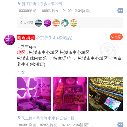
新江口街道乐乡大道22号
183309浏览、
1089次转发、
04-02 12:34[刷新]
5
人点赞
电话
附近消息
帝京养生汇(松滋店)
:
养生spa
地区 :
松滋市中心城区 松滋市中心城区
松滋市休闲娱乐 ， 按摩/足疗 ， 松滋市中心城区 ，帝京
养生汇(松滋店)
全文
民主路28号青峰水岸.白云城一楼
186381浏览、
828次转发、
04-02 12:34[刷新]