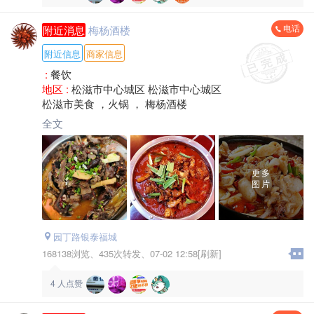
电话
附近消息
梅杨酒楼
附近信息
商家信息
:
餐饮
地区 :
松滋市中心城区 松滋市中心城区
松滋市美食 ，火锅 ， 梅杨酒楼
全文
更多
图片
园丁路银泰福城
168138浏览、
435次转发、
07-02 12:58[刷新]
4
人点赞