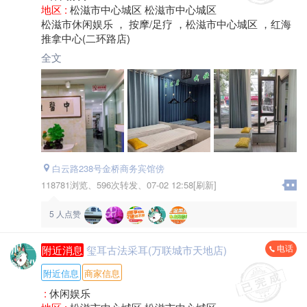
地区 :
松滋市中心城区 松滋市中心城区
松滋市休闲娱乐 ， 按摩/足疗 ，松滋市中心城区 ，红海
推拿中心(二环路店)
全文
白云路238号金桥商务宾馆傍
118781浏览、
596次转发、
07-02 12:58[刷新]
5
人点赞
电话
附近消息
玺耳古法采耳(万联城市天地店)
附近信息
商家信息
:
休闲娱乐