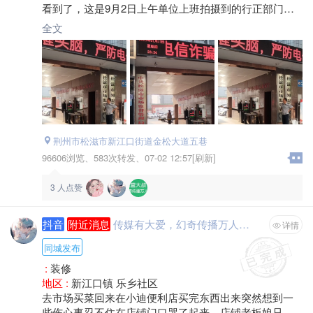
看到了，这是9月2日上午单位上班拍摄到的行正部门保
安，看这架式还以为是那位领导呢，
全文
荆州市松滋市新江口街道金松大道五巷
96606浏览、
583次转发、
07-02 12:57[刷新]
3
人点赞
抖音
附近消息
传媒有大爱，幻奇传播万人行！
详情
同城发布
:
装修
地区 :
新江口镇 乐乡社区
去市场买菜回来在小迪便利店买完东西出来突然想到一
些伤心事忍不住在店铺门口哭了起来，店铺老板娘只顾