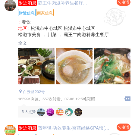
电话
附近消息
霸王牛肉滋补养生餐厅...
附近信息
商家信息
:
餐饮
地区 :
松滋市中心城区 松滋市中心城区
松滋市美食 ， 川菜 ， 霸王牛肉滋补养生餐厅
全文
白云路202号
165991浏览、
557次转发、
07-02 12:58[刷新]
5
人点赞
电话
附近消息
蒸年轻·功效养生·熏蒸经络SPA馆(松滋店)