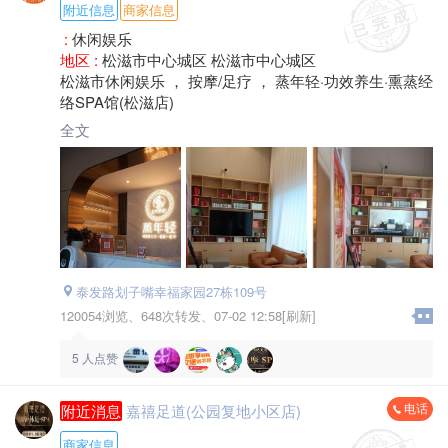
附近信息
商家信息
:
休闲娱乐
地区 :
松滋市中心城区 松滋市中心城区
松滋市休闲娱乐 ， 按摩/足疗 ， 蒸年轻·功效养生·熏蒸经
络SPA馆(松滋店)
全文
泰发路划子嘴幸福家园27栋109号
120054浏览、
648次转发、
07-02 12:58[刷新]
5
人点赞
电话
附近消息
嘉禧足道(公园复地小区店)
商家信息