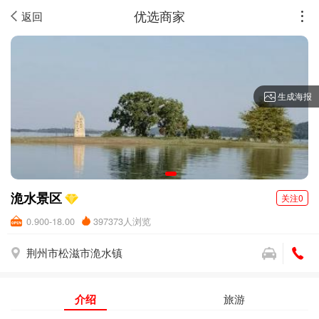
优选商家
返回
生成海报
洈水景区
关注0
0.900-18.00
397373人浏览
荆州市松滋市洈水镇
介绍
旅游