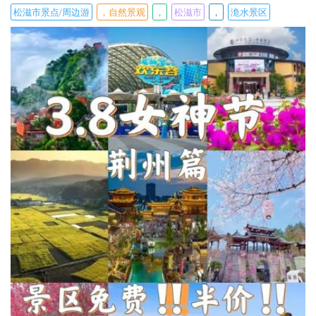
松滋市景点/周边游
，自然景观
，
松滋市
，
洈水景区