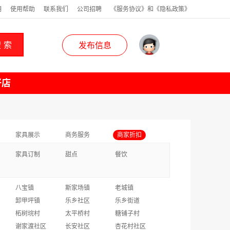
明
使用帮助
联系我们
公司招聘
《服务协议》和《隐私政策》
 索
发布信息
好店
家具展示
商务服务
商家折扣
家具订制
甜点
餐饮
八宝镇
斯家场镇
老城镇
卸甲坪镇
乐乡社区
乐乡街道
柘树垸村
太平桥村
糖铺子村
谢家渡社区
长安社区
杏花村社区