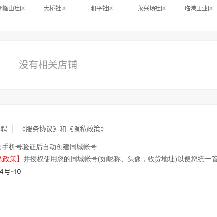
青峰山社区
大桥社区
和平社区
永兴场社区
临港工业区
没有相关店铺
招聘
|
《服务协议》和《隐私政策》
的手机号验证后自动创建同城帐号
私政策】
并授权使用您的同城帐号(如呢称、头像，收货地址)以便您统一
4号-10