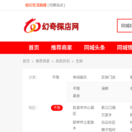
松幻生活融媒
[
切换站点
]
同城
首页
推荐商家
同城头条
同城
首页
>
推荐商家
>
商家折扣
>
生鲜
分类：
不限
休闲娱乐
实体门店
不限
海鲜
美食
地区：
不限
松滋市中心城
新江口镇
区
万家乡
卸甲坪土家族
白云社区
乡
狮子咀村