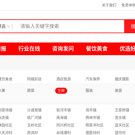
关于我们
免责申
搜
好店
情报
行业在线
咨询发问
餐饮美食
优选
餐饮美食
同城好店
酒店旅游
汽车保养
婚庆摄影
水果
蔬菜
生鲜
服装
美容
刘家场镇
沙道观镇
街河市镇
涴市镇
王家桥镇
陈店镇
纸厂河镇
南海镇
杨林市镇
洈水镇
林园社区
玉岭社区
同兴桥社区
杨家冲社区
蓝天社区
木天河村
西流村
丝线潮村
德胜垸村
望月村