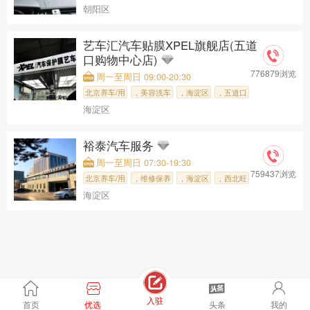
朝阳区
，月福·洗车
艺车汇汽车贴膜XPEL旗舰店(五道
口购物中心店)
776879浏览
周一至周日 09:00-20:30
北京养车/用
，美容洗车
，海淀区
，五道口
海淀区
，艺车汇汽车
裕泰汽车服务
周一至周日 07:30-19:30
759437浏览
北京养车/用
，维修保养
，海淀区
，西北旺
海淀区
，裕泰汽车服
入驻
首页
优选
头条
我的