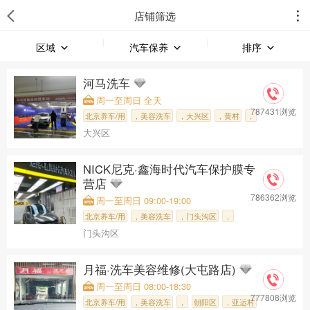
店铺筛选
区域
汽车保养
排序
河马洗车
周一至周日 全天
787431浏览
北京养车/用
，美容洗车
，大兴区
，黄村
，
大兴区
河马洗车
NICK尼克·鑫海时代汽车保护膜专
营店
786362浏览
周一至周日 09:00-19:00
北京养车/用
，美容洗车
，门头沟区
，
门头沟区
门头沟城区
，
NICK尼克，鑫
月福·洗车美容维修(大屯路店)
周一至周日 08:00-18:30
777808浏览
北京养车/用
，美容洗车
，
朝阳区
，亚运村