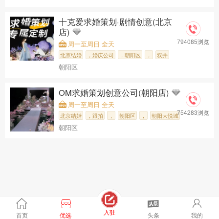
，龙湖天街购
，贺禧婚礼策
十克爱求婚策划·剧情创意(北京
店)
794085浏览
周一至周日 全天
北京结婚
，婚庆公司
，朝阳区
，
双井
朝阳区
，十克爱求婚
OM求婚策划创意公司(朝阳店)
周一至周日 全天
754283浏览
北京结婚
，跟拍
，
朝阳区
，
朝阳大悦城
朝阳区
，
OM求婚策划创
入驻
首页
优选
头条
我的