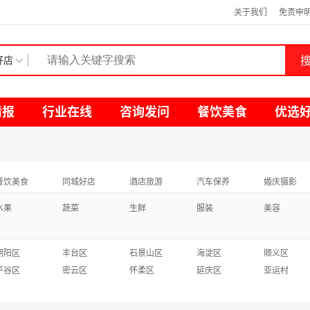
关于我们
免责申
搜
好店
情报
行业在线
咨询发问
餐饮美食
优选
餐饮美食
同城好店
酒店旅游
汽车保养
婚庆摄影
水果
蔬菜
生鲜
服装
美容
朝阳区
丰台区
石景山区
海淀区
顺义区
平谷区
密云区
怀柔区
延庆区
亚运村